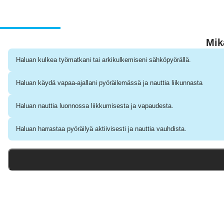
9%
Mik
Haluan kulkea työmatkani tai arkikulkemiseni sähköpyörällä.
Haluan käydä vapaa-ajallani pyöräilemässä ja nauttia liikunnasta
Haluan nauttia luonnossa liikkumisesta ja vapaudesta.
Haluan harrastaa pyöräilyä aktiivisesti ja nauttia vauhdista.